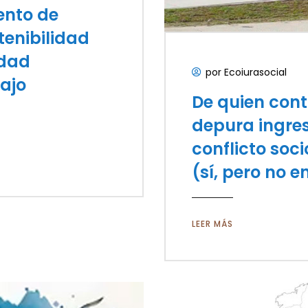
ento de
tenibilidad
idad
por Ecoiurasocial
ajo
De quien con
depura ingres
conflicto soc
(sí, pero no 
LEER MÁS