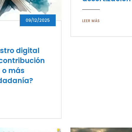
09/12/2025
LEER MÁS
tro digital
¿contribución
d o más
udadanía?