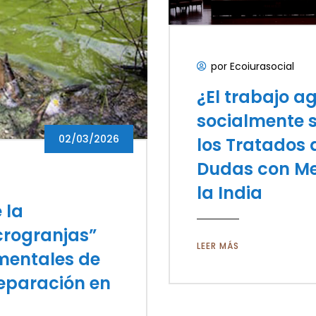
por Ecoiurasocial
¿El trabajo a
socialmente s
02/03/2026
los Tratados 
Dudas con Me
la India
 la
rogranjas”
LEER MÁS
mentales de
reparación en