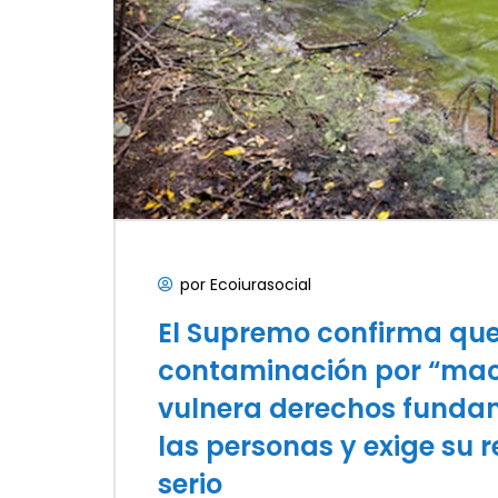
por Ecoiurasocial
El Supremo confirma que
contaminación por “mac
vulnera derechos funda
las personas y exige su 
serio